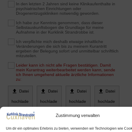
In den letzten 2 Jahren sind keine Klinikaufenthalte in
psychiatrischen Einrichtungen oder
Drogenentzugskliniken notwendig geworden.
Ich habe zur Kenntnis genommen, dass dieser
Selbstauskunftsbogen die Grundlage für meine
Aufnahme in der Kurklinik Strandrobbe ist.
Ich verpflichte mich deshalb etwaige inhaltliche
Veränderungen die sich bis zu meinem Kurantritt
ergeben der Belegung sofort und unmittelbar schriftlich
mitzuteilen.
Leider kann ich nicht alle Fragen bestätigen. Damit
mein Kurantrag weiterbearbeitet werden kann, sende
ich Ihnen umgehend aktuelle ärztliche Informationen
zu:




Datei
Datei
Datei
Datei
hochlade
hochlade
hochlade
hochlade
n
n
n
n
Zustimmung verwalten
.
Or
Datum
Um dir ein optimales Erlebnis zu bieten, verwenden wir Technologien wie Coo