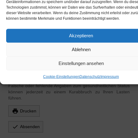
Geräteinformationen zu speichern und/oder darauf zuzugreifen. Wenn du dies
.
t:
:
Technologien zustimmst, können wir Daten wie das Surfverhalten oder eindeuti
dieser Website verarbeiten. Wenn du deine Zustimmung nicht erteilst oder zurü
können bestimmte Merkmale und Funktionen beeinträchtigt werden.
Unterschrift
Akzeptieren
Ablehnen
Bitte wenden Sie sich bei weiteren Fragen an unsere
Einstellungen ansehen
Belegung.
Bitte beachten Sie im eigenen Interesse unsere allgemeinen
Cookie-Einstellungen
Datenschutz
Impressum
Vertragsbedingungen (AVB):
Falsche oder fehlende Angaben zum gesundheitlichen Status
können jederzeit zu einem Kurabbruch zu Ihren Lasten
führen.

Drucken

Absenden