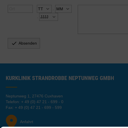
.
.

Absenden
KURKLINIK STRANDROBBE NEPTUNWEG GMBH
Neptunweg 1, 27476 Cuxhaven
Telefon: + 49 (0) 47 21 - 699 - 0
Fax: + 49 (0) 47 21 - 699 - 599
Anfahrt